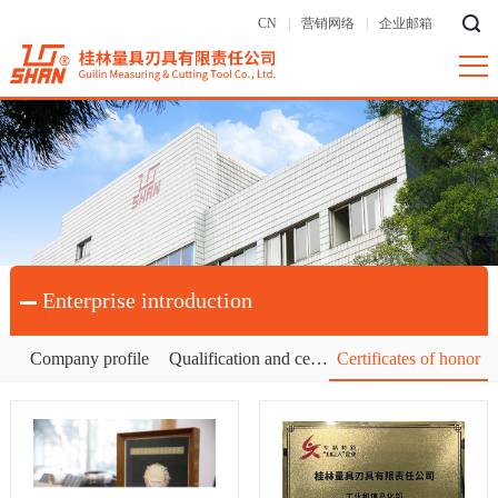
CN
|
营销网络
|
企业邮箱
Enterprise introduction
Company profile
Qualification and certification
Certificates of honor